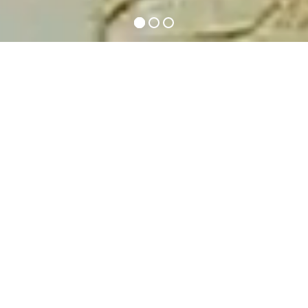
Anfrage
Datum
➜
Wählen
Anlass
Personen